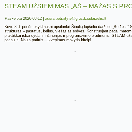
STEAM UŽSIĖMIMAS „AŠ – MAŽASIS P
Paskelbta
2026-03-12
|
ausra.petraityte@gruzdziudarzelis.lt
Kovo 3 d. priešmokyklinukai apsilankė Šiaulių lopšelio-darželio „Berželi
struktūras – pastatus, kelius, viešąsias erdves. Konstruojant pagal matomas
praktiškai išbandydami inžinerijos ir programavimo pradmenis. STEAM užsiė
pasaulis. Nauja patirtis – įkvėpimas mokytis kitaip!