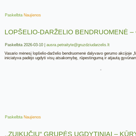
Paskelbta
Naujienos
LOPŠELIO-DARŽELIO BENDRUOMENĖ – G
Paskelbta
2026-03-10
|
ausra.petraityte@gruzdziudarzelis.lt
Vasario mėnesį lopšelio-darželio bendruomenė dalyvavo gerumo akcijoje „Me
iniciatyva padėjo ugdyti visų atsakomybę, rūpestingumą ir atjautą gyvūna
Paskelbta
Naujienos
,,ZUIKUČIŲ“ GRUPĖS UGDYTINIAI – KŪ