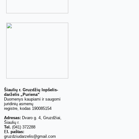
Šiaulių r. Gruzdžių lopšelis-
darželis „Puriena“
Duomenys kaupiami ir saugomi
juridinių asmenų
registre, kodas 190085154
Adresas:
Dvaro g. 4, Gruzdžiai,
Šiaulių r.
Tel.
(041) 372288
E
l. paštas:
gruzdziudarzelis@gmail.com