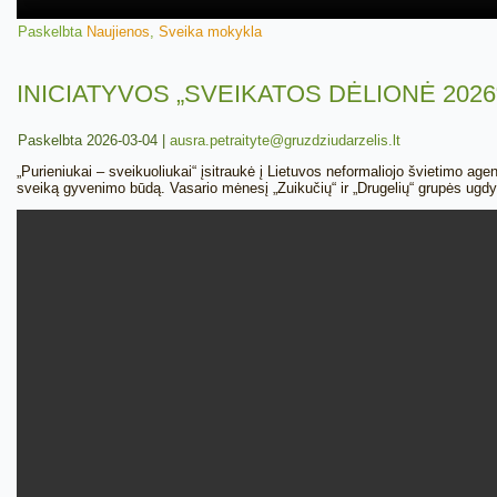
Paskelbta
Naujienos
,
Sveika mokykla
INICIATYVOS „SVEIKATOS DĖLIONĖ 202
Paskelbta
2026-03-04
|
ausra.petraityte@gruzdziudarzelis.lt
„Purieniukai – sveikuoliukai“ įsitraukė į Lietuvos neformaliojo švietimo ag
sveiką gyvenimo būdą. Vasario mėnesį „Zuikučių“ ir „Drugelių“ grupės ugdyt