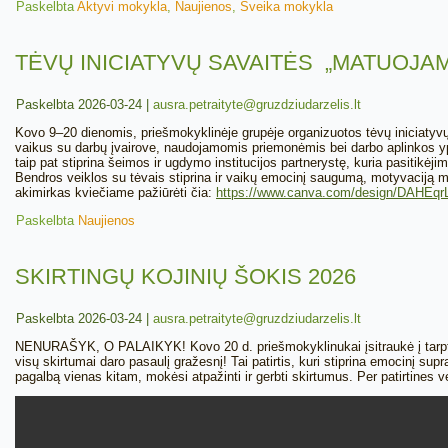
Paskelbta
Aktyvi mokykla
,
Naujienos
,
Sveika mokykla
TĖVŲ INICIATYVŲ SAVAITĖS „MATUOJ
Paskelbta
2026-03-24
|
ausra.petraityte@gruzdziudarzelis.lt
Kovo 9–20 dienomis, priešmokyklinėje grupėje organizuotos tėvų iniciatyvų 
vaikus su darbų įvairove, naudojamomis priemonėmis bei darbo aplinkos yp
taip pat stiprina šeimos ir ugdymo institucijos partnerystę, kuria pasitikėj
Bendros veiklos su tėvais stiprina ir vaikų emocinį saugumą, motyvaciją mo
akimirkas kviečiame pažiūrėti čia:
https://www.canva.com/design/DAHE
Paskelbta
Naujienos
SKIRTINGŲ KOJINIŲ ŠOKIS 2026
Paskelbta
2026-03-24
|
ausra.petraityte@gruzdziudarzelis.lt
NENURAŠYK, O PALAIKYK! Kovo 20 d. priešmokyklinukai įsitraukė į tarptauti
visų skirtumai daro pasaulį gražesnį! Tai patirtis, kuri stiprina emocinį s
pagalbą vienas kitam, mokėsi atpažinti ir gerbti skirtumus. Per patirtines 