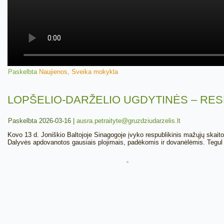
Paskelbta
Naujienos
,
Sveika mokykla
LOPŠELIO-DARŽELIO UGDYTINĖS – RE
Paskelbta
2026-03-16
|
ausra.petraityte@gruzdziudarzelis.lt
Kovo 13 d. Joniškio Baltojoje Sinagogoje įvyko respublikinis mažųjų skaito
Dalyvės apdovanotos gausiais plojimais, padėkomis ir dovanėlėmis. Tegul p