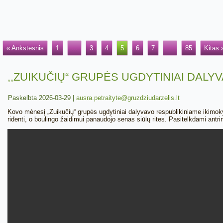
« Ankstesnis
1
…
3
4
5
6
7
…
85
Kitas 
,,ZUIKUČIŲ“ GRUPĖS UGDYTINIAI DALY
Paskelbta
2026-03-29
|
ausra.petraityte@gruzdziudarzelis.lt
Kovo mėnesį „Zuikučių“ grupės ugdytiniai dalyvavo respublikiniame ikimoky
ridenti, o boulingo žaidimui panaudojo senas siūlų rites. Pasitelkdami antr