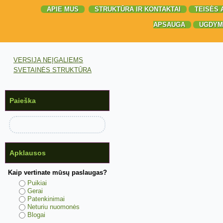
APIE MUS
STRUKTŪRA IR KONTAKTAI
TEISĖS 
APSAUGA
UGDYM
VERSIJA NEĮGALIEMS
SVETAINĖS STRUKTŪRA
Paieška
Apklausos
Kaip vertinate mūsų paslaugas?
Puikiai
Gerai
Patenkinimai
Neturiu nuomonės
Blogai