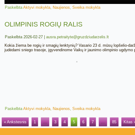
Paskelbta
Aktyvi mokykla
,
Naujienos
,
Sveika mokykla
OLIMPINIS ROGIŲ RALIS
Paskelbta
2026-02-27
|
ausra.petraityte@gruzdziudarzelis.lt
Kokia žiema be rogių ir smagių lenktynių? Vasario 23 d. mūsų lopšelio-darželi
judėdami sniego trasoje, įgyvendinome Vaikų ir jaunimo olimpinio ugdymo pr
Paskelbta
Aktyvi mokykla
,
Naujienos
,
Sveika mokykla
« Ankstesnis
1
…
3
4
5
6
7
…
85
Kitas 