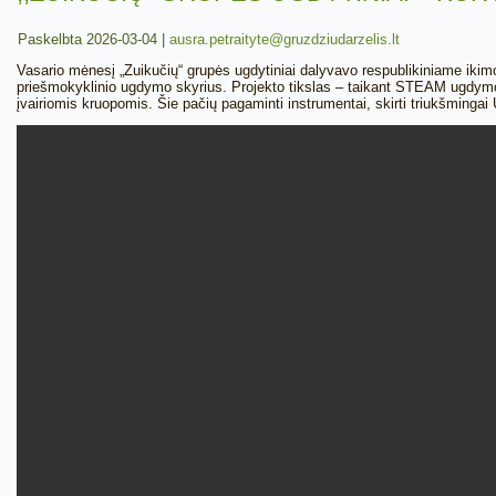
Paskelbta
2026-03-04
|
ausra.petraityte@gruzdziudarzelis.lt
Vasario mėnesį „Zuikučių“ grupės ugdytiniai dalyvavo respublikiniame iki
priešmokyklinio ugdymo skyrius. Projekto tikslas – taikant STEAM ugdymo e
įvairiomis kruopomis. Šie pačių pagaminti instrumentai, skirti triukšminga