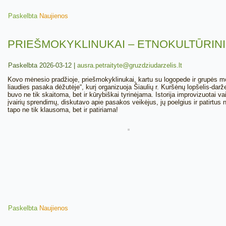
Paskelbta
Naujienos
PRIEŠMOKYKLINUKAI – ETNOKULTŪRINI
Paskelbta
2026-03-12
|
ausra.petraityte@gruzdziudarzelis.lt
Kovo mėnesio pradžioje, priešmokyklinukai, kartu su logopede ir grupės moky
liaudies pasaka dėžutėje“, kurį organizuoja Šiaulių r. Kuršėnų lopšelis-dar
buvo ne tik skaitoma, bet ir kūrybiškai tyrinėjama. Istorija improvizuotai 
įvairių sprendimų, diskutavo apie pasakos veikėjus, jų poelgius ir patirtu
tapo ne tik klausoma, bet ir patiriama!
Paskelbta
Naujienos