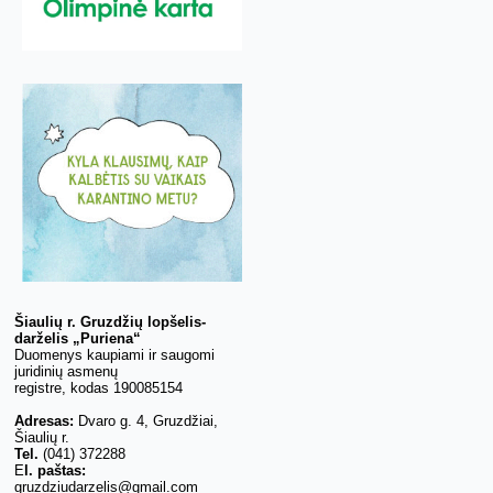
Šiaulių r. Gruzdžių lopšelis-
darželis „Puriena“
Duomenys kaupiami ir saugomi
juridinių asmenų
registre, kodas 190085154
Adresas:
Dvaro g. 4, Gruzdžiai,
Šiaulių r.
Tel.
(041) 372288
E
l. paštas:
gruzdziudarzelis@gmail.com