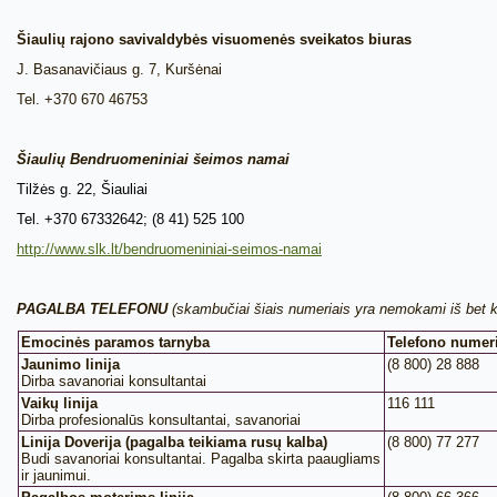
Šiaulių rajono savivaldybės visuomenės sveikatos biuras
J. Basanavičiaus g. 7, Kuršėnai
Tel. +370 670 46753
Šiaulių Bendruomeniniai šeimos namai
Tilžės g. 22, Šiauliai
Tel. +370 67332642; (8 41) 525 100
http://www.slk.lt/bendruomeniniai-seimos-namai
PAGALBA TELEFONU
(
skambučiai šiais numeriais yra nemokami iš bet ko
Emocinės paramos tarnyba
Telefono numer
Jaunimo linija
(8 800) 28 888
Dirba savanoriai konsultantai
Vaikų linija
116 111
Dirba profesionalūs konsultantai, savanoriai
Linija Doverija (pagalba teikiama rusų kalba)
(8 800) 77 277
Budi savanoriai konsultantai. Pagalba skirta paaugliams
ir jaunimui.