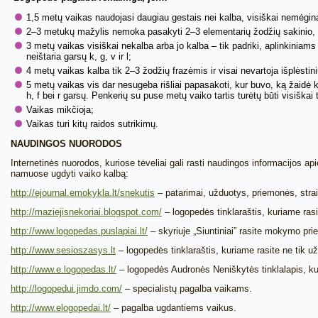
1,5 metų vaikas naudojasi daugiau gestais nei kalba, visiškai nemėgina
2–3 metukų mažylis nemoka pasakyti 2–3 elementarių žodžių sakinio, v
3 metų vaikas visiškai nekalba arba jo kalba – tik padriki, aplinkiniams
neištaria garsų k, g, v ir l;
4 metų vaikas kalba tik 2–3 žodžių frazėmis ir visai nevartoja išplėstini
5 metų vaikas vis dar nesugeba rišliai papasakoti, kur buvo, ką žaidė ki
h, f bei r garsų. Penkerių su puse metų vaiko tartis turėtų būti visiškai 
Vaikas mikčioja;
Vaikas turi kitų raidos sutrikimų.
NAUDINGOS NUORODOS
Internetinės nuorodos, kuriose tėveliai gali rasti naudingos informacijos a
namuose ugdyti vaiko kalbą:
http://ejournal.emokykla.lt/snekutis
– patarimai, užduotys, priemonės, stra
http://maziejisnekoriai.blogspot.com/
– logopedės tinklaraštis, kuriame rasit
http://www.logopedas.puslapiai.lt/
– skyriuje „Siuntiniai” rasite mokymo prie
http://www.sesioszasys.lt
– logopedės tinklaraštis, kuriame rasite ne tik 
http://www.e.logopedas.lt/
– logopedės Audronės Neniškytės tinklalapis, ku
http://logopedui.jimdo.com/
– specialistų pagalba vaikams.
http://www.elogopedai.lt/
– pagalba ugdantiems vaikus.