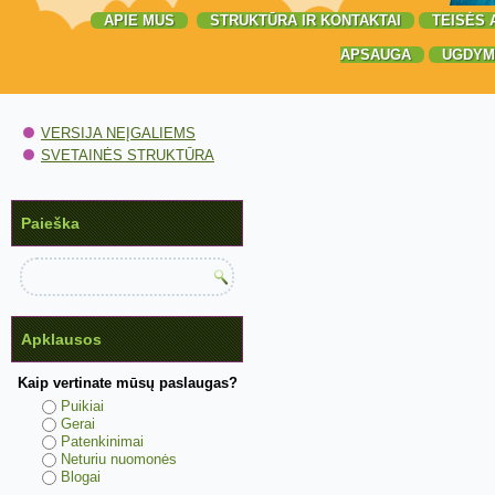
APIE MUS
STRUKTŪRA IR KONTAKTAI
TEISĖS 
APSAUGA
UGDYM
VERSIJA NEĮGALIEMS
SVETAINĖS STRUKTŪRA
Paieška
Apklausos
Kaip vertinate mūsų paslaugas?
Puikiai
Gerai
Patenkinimai
Neturiu nuomonės
Blogai