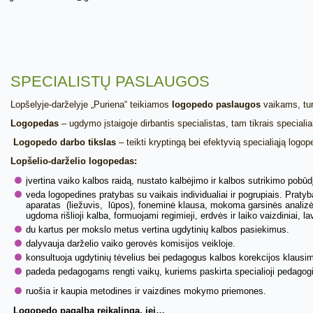
SPECIALISTŲ PASLAUGOS
Lopšelyje-darželyje „Puriena“ teikiamos
logopedo paslaugos
vaikams, tur
Logopedas
– ugdymo įstaigoje dirbantis specialistas, tam tikrais special
Logopedo darbo tikslas
– teikti kryptingą bei efektyvią specialiąją logo
Lopšelio-darželio logopedas:
įvertina vaiko kalbos raidą, nustato kalbėjimo ir kalbos sutrikimo pob
veda logopedines pratybas su vaikais individualiai ir pogrupiais. Prat
aparatas (liežuvis, lūpos), foneminė klausa, mokoma garsinės analizė
ugdoma rišlioji kalba, formuojami regimieji, erdvės ir laiko vaizdiniai, 
du kartus per mokslo metus vertina ugdytinių kalbos pasiekimus.
dalyvauja darželio vaiko gerovės komisijos veikloje.
konsultuoja ugdytinių tėvelius bei pedagogus kalbos korekcijos klausim
padeda pedagogams rengti vaikų, kuriems paskirta specialioji pedago
ruošia ir kaupia metodines ir vaizdines mokymo priemones.
Logopedo pagalba reikalinga,
jei…