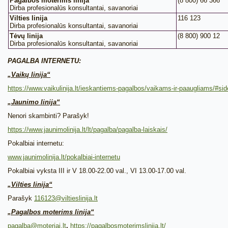
Pagalbos moterims linija
(8 800) 66 366
Dirba profesionalūs konsultantai, savanoriai
Vilties linija
116 123
Dirba profesionalūs konsultantai, savanoriai
Tėvų linija
(8 800) 900 12
Dirba profesionalūs konsultantai, savanoriai
PAGALBA INTERNETU:
„Vaikų linija“
https://www.vaikulinija.lt/ieskantiems-pagalbos/vaikams-ir-paaugliams/#sid
„Jaunimo linija“
Nenori skambinti? Parašyk!
https://www.jaunimolinija.lt/lt/pagalba/pagalba-laiskais/
Pokalbiai internetu:
www.jaunimolinija.lt/pokalbiai-internetu
Pokalbiai vyksta III ir V 18.00-22.00 val., VI 13.00-17.00 val.
„Vilties linija“
Parašyk
116123@viltieslinija.lt
„Pagalbos moterims linija“
pagalba@moteriai.lt
,
https://pagalbosmoterimslinija.lt/