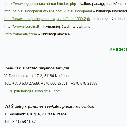
http://www.logopediniaipratimai.lt/index.php
– kalbos padargų mankštos pra
http://vilniauslogopedai.wixsite.com/vilniauslogopedai
– naudinga informac
http://www.mazujuekspertumokykla.lt/filter:1000-2,6/
– užduotys, žaidimai,
http://
www.ziburelis.lt
– lavinamieji žaidimai vaikams.
http://abecele.com/
–
linksmoji abėcėlė
PSICHO
Šiaulių r. švietimo pagalbos tarnyba
V. Dambrausko g. 17-2, 81184 Kuršėnai
Tel.: +370 600 27589, +370 600 27031, +370 675 21899
El. p.
psichologas.spt@gmail.com
VšĮ Šiaulių r. pirminės sveikatos priežiūros centras
J. Basanavičiaus g. 6, 81183 Kuršėnai
Tel. (8 41) 58 11 57