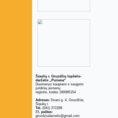
Šiaulių r. Gruzdžių lopšelis-
darželis „Puriena“
Duomenys kaupiami ir saugomi
juridinių asmenų
registre, kodas 190085154
Adresas:
Dvaro g. 4, Gruzdžiai,
Šiaulių r.
Tel.
(041) 372288
E
l. paštas:
gruzdziudarzelis@gmail.com