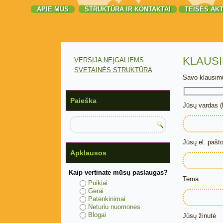
APIE MUS
STRUKTŪRA IR KONTAKTAI
TEISĖS AKT
KLAUSI
VERSIJA NEĮGALIEMS
SVETAINĖS STRUKTŪRA
Savo klausimu
Paieška
Jūsų vardas (
Jūsų el. pašto
Apklausos
Kaip vertinate mūsų paslaugas?
Tema
Puikiai
Gerai
Patenkinimai
Neturiu nuomonės
Blogai
Jūsų žinutė