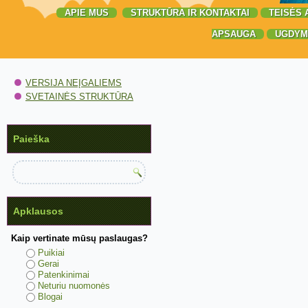
APIE MUS
STRUKTŪRA IR KONTAKTAI
TEISĖS 
APSAUGA
UGDYM
VERSIJA NEĮGALIEMS
SVETAINĖS STRUKTŪRA
Paieška
Apklausos
Kaip vertinate mūsų paslaugas?
Puikiai
Gerai
Patenkinimai
Neturiu nuomonės
Blogai