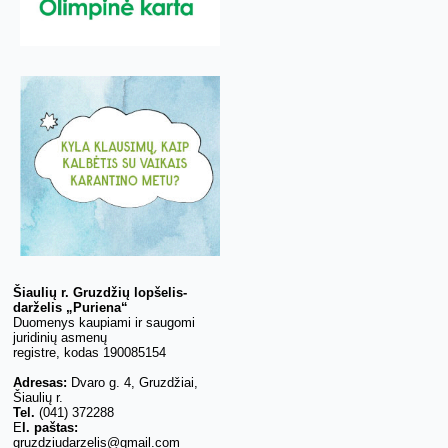
Šiaulių r. Gruzdžių lopšelis-
darželis „Puriena“
Duomenys kaupiami ir saugomi
juridinių asmenų
registre, kodas 190085154
Adresas:
Dvaro g. 4, Gruzdžiai,
Šiaulių r.
Tel.
(041) 372288
E
l. paštas:
gruzdziudarzelis@gmail.com