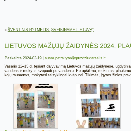
«
ŠVENTINIS RYTMETIS „SVEIKINAME LIETUVĄ“
LIETUVOS MAŽŲJŲ ŽAIDYNĖS 2024. PL
Paskelbta
2024-02-19
|
ausra.petraityte@gruzdziudarzelis.lt
Vasario 12–15 d. tęsiant dalyvavimą Lietuvos mažųjų žaidynėse, ugdytiniai 
vandens ir mokytis kvėpuoti po vandeniu. Po apšilimo, mokintasi plaukimo nu
kojų raumenys, mokytasi taisyklingai kvėpuoti. Tikimės, įgytos žinios praver