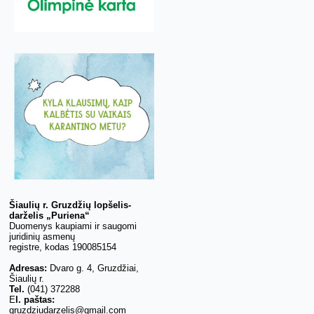
Šiaulių r. Gruzdžių lopšelis-
darželis „Puriena“
Duomenys kaupiami ir saugomi
juridinių asmenų
registre, kodas 190085154
Adresas:
Dvaro g. 4, Gruzdžiai,
Šiaulių r.
Tel.
(041) 372288
E
l. paštas:
gruzdziudarzelis@gmail.com