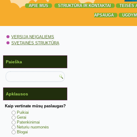
APIE MUS
STRUKTŪRA IR KONTAKTAI
TEISĖS 
APSAUGA
UGDYM
VERSIJA NEĮGALIEMS
SVETAINĖS STRUKTŪRA
Paieška
Apklausos
Kaip vertinate mūsų paslaugas?
Puikiai
Gerai
Patenkinimai
Neturiu nuomonės
Blogai