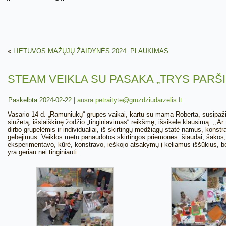
«
LIETUVOS MAŽŲJŲ ŽAIDYNĖS 2024. PLAUKIMAS
STEAM VEIKLA SU PASAKA „TRYS PARŠI
Paskelbta
2024-02-22
|
ausra.petraityte@gruzdziudarzelis.lt
Vasario 14 d. „Ramuniukų“ grupės vaikai, kartu su mama Roberta, susipaž
siužetą, išsiaiškinę žodžio „tinginiavimas“ reikšmę, išsikėlė klausimą: ,,Ar
dirbo grupelėmis ir individualiai, iš skirtingų medžiagų statė namus, kons
gebėjimus. Veiklos metu panaudotos skirtingos priemonės: šiaudai, šakos, 
eksperimentavo, kūrė, konstravo, ieškojo atsakymų į keliamus iššūkius, bei
yra geriau nei tinginiauti.