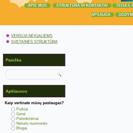
APIE MUS
STRUKTŪRA IR KONTAKTAI
TEISĖS 
APSAUGA
UGDYM
VERSIJA NEĮGALIEMS
SVETAINĖS STRUKTŪRA
Paieška
Apklausos
Kaip vertinate mūsų paslaugas?
Puikiai
Gerai
Patenkinimai
Neturiu nuomonės
Blogai