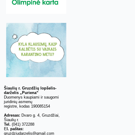
Šiaulių r. Gruzdžių lopšelis-
darželis „Puriena“
Duomenys kaupiami ir saugomi
juridinių asmenų
registre, kodas 190085154
Adresas:
Dvaro g. 4, Gruzdžiai,
Šiaulių r.
Tel.
(041) 372288
E
l. paštas:
gruzdziudarzelis@gmail.com