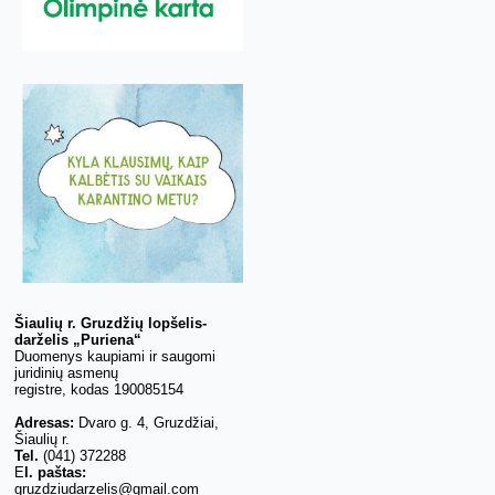
Šiaulių r. Gruzdžių lopšelis-
darželis „Puriena“
Duomenys kaupiami ir saugomi
juridinių asmenų
registre, kodas 190085154
Adresas:
Dvaro g. 4, Gruzdžiai,
Šiaulių r.
Tel.
(041) 372288
E
l. paštas:
gruzdziudarzelis@gmail.com